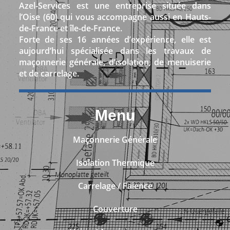
Azel-Services est une entreprise située dans
l’Oise (60) qui vous accompagne aussi en Hauts-
de-France et île-de-France.
Forte de ses 16 années d’expérience, elle est
aujourd’hui spécialisée dans les travaux de
maçonnerie générale, d’isolation, de menuiserie
et de carrelage.
Menu
Maçonnerie Générale
Isolation Thermique
Carrelage / Faience
Couverture