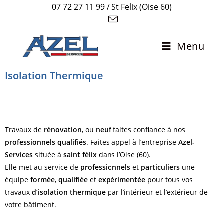
07 72 27 11 99 / St Felix (Oise 60)
Menu
Isolation Thermique
Azel-Services assure vos travaux
d'isolation thermique dans l'Oise (60)
Travaux de
rénovation
, ou
neuf
faites confiance à nos
professionnels qualifiés
. Faites appel à l’entreprise
Azel-
Services
située à
saint félix
dans l’Oise (60).
Elle met au service de
professionnels
et
particuliers
une
équipe
formée
,
qualifiée
et
expérimentée
pour tous vos
travaux
d’isolation thermique
par l’intérieur et l’extérieur de
votre bâtiment.