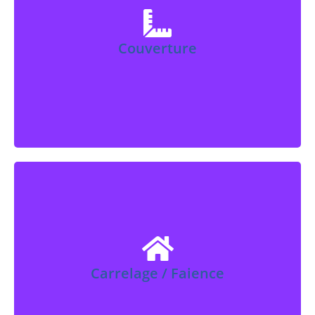
dans la création et a rénovation de
charpente et couverture dans
l'Oise.
Couverture
En Savoir Plus
Azel-Services vous accompagne
dans tous vos travaux de carrelage
et faience dans l'Oise.
Carrelage / Faience