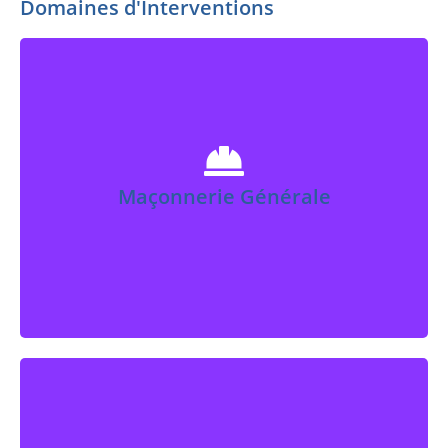
Domaines d'Interventions
Azel-Services vous accompagne
dans tous vos travaux de
maçonnerie générale dans l'Oise.
Maçonnerie Générale
En Savoir Plus
Azel-Services vous accompagne