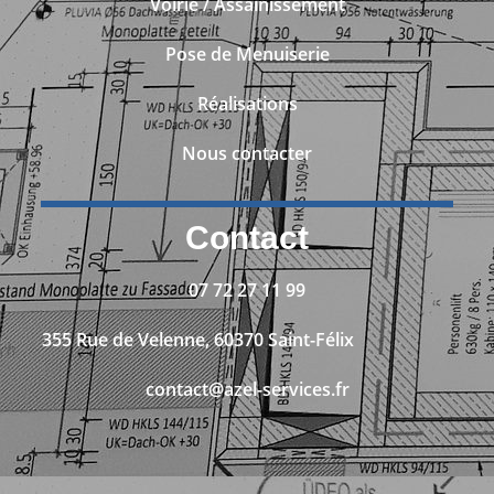
Voirie / Assainissement
Pose de Menuiserie
Réalisations
Nous contacter
Contact
07 72 27 11 99
355 Rue de Velenne, 60370 Saint-Félix
contact@azel-services.fr